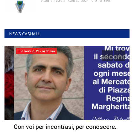
Vittorio Petrelli
Gen 30, 2024
0
1563
NEWS CASUALI
Elezioni 2019 - archivio
Con voi per incontrasi, per conoscere..
U