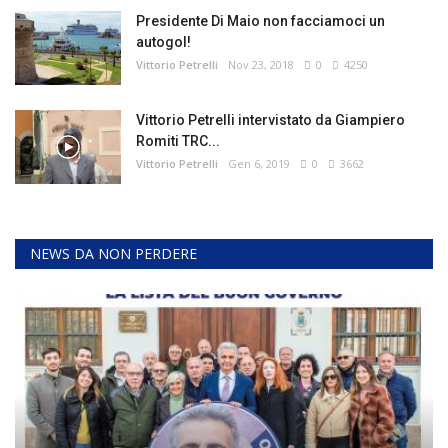
Presidente Di Maio non facciamoci un
autogol!
Vittorio Petrelli
Nov 23, 2018
0
4250
Vittorio Petrelli intervistato da Giampiero
Romiti TRC...
Vittorio Petrelli
Gen 6, 2019
0
3662
NEWS DA NON PERDERE