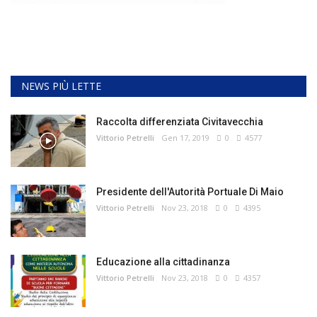
NEWS PIÙ LETTE
Raccolta differenziata Civitavecchia
Vittorio Petrelli
Gen 17, 2019
0
4577
Presidente dell'Autorità Portuale Di Maio
Vittorio Petrelli
Nov 23, 2018
0
4395
Educazione alla cittadinanza
Vittorio Petrelli
Nov 23, 2018
0
4357