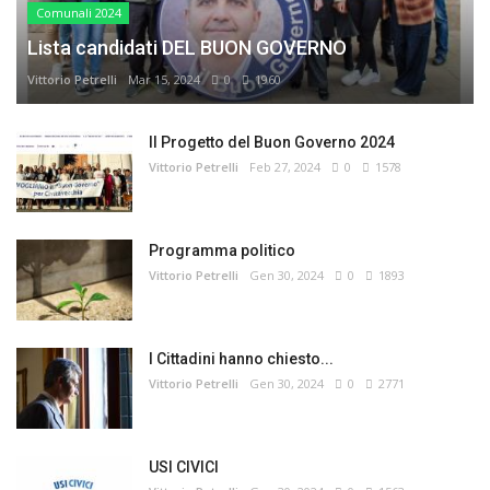
Comunali 2024
Lista candidati DEL BUON GOVERNO
Vittorio Petrelli
Mar 15, 2024
0
1960
Il Progetto del Buon Governo 2024
Vittorio Petrelli
Feb 27, 2024
0
1578
Programma politico
Vittorio Petrelli
Gen 30, 2024
0
1893
I Cittadini hanno chiesto...
Vittorio Petrelli
Gen 30, 2024
0
2771
USI CIVICI