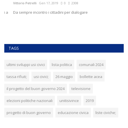
Vittorio Petrelli
Gen 17, 2019
0
2308
Vit
Da sempre incontro i cittadini per dialogare
Tu
TAGS
ultimi sviluppi usi civici
lista politica
comunali 2024
tassa rifiuti;
usi civici;
26 maggio
bollette acea
il progetto del buon governo 2024
televisione
elezioni politiche nazionali
unitisivince
2019
progetto di buon governo
educazione civica
liste civiche;